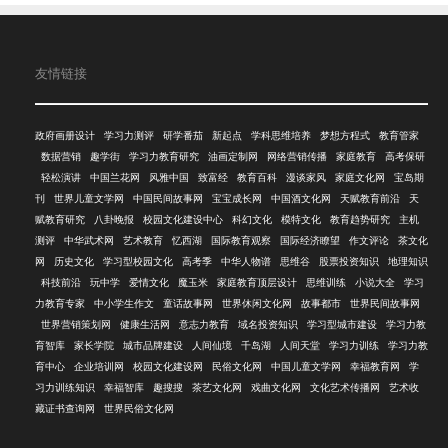
友情链接
政府画册设计
学习力测评
研学番茄
新起点
学科思维培养
梦想方程式
教育管家
数据营销
趣学街
学习力教育研究
油画定制网
网络营销传播
家庭教育
高考保研
轻松演讲
中国兰花网
风雅中国
致富经
教育百科
漫谈家风
家庭文化网
宝岛期
刊
世界儿童文学网
中国民间故事网
宝宝成长网
中国酒文化网
天赋教育前沿
天
赋教育研究
八卦晚报
校园文化建设中心
科幻文化
模特文化
教育趋势研究
主机
测评
中华武术网
艺术教育
忆西湖
国际教育观察
国际经济瞭望
作文评论
茶文化
网
历史文化
学习型校园文化
高考季
中华人物谱
思维谷
股票投资知识
地理知识
科技前沿
玩中学
爱情文化
魔玉米
家庭教育顶层设计
思维训练
小说大全
学习
力教育专家
中小学生作文
童话故事网
世界休闲文化网
故事都市
世界民间故事网
世界营销策划网
健康生活网
意志力教育
域名投资知识
学习型城市建设
学习力教
育智库
家长学院
城市品牌建设
人间仙境
千岛湖
人间天堂
学习力训练
学习力教
育中心
企业培训网
校园文化建设网
民俗文化网
中国儿童文学网
幸福教育网
学
习力训练知识
幸福智库
趣搜搜
茶艺文化网
戏曲文化网
文化艺术传播网
艺术收
藏证书查询网
世界民俗文化网