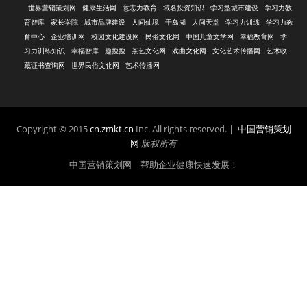
世界营销策划网
健康生活网
意志力教育
域名投资知识
学习型城市建设
学习力教
育智库
家长学院
城市品牌建设
人间仙境
千岛湖
人间天堂
学习力训练
学习力教
育中心
企业培训网
校园文化建设网
民俗文化网
中国儿童文学网
幸福教育网
学
习力训练知识
幸福智库
趣搜搜
茶艺文化网
戏曲文化网
文化艺术传播网
艺术收
藏证书查询网
世界民俗文化网
艺术传播网
Copyright © 2015
cn.zmkt.cn
Inc. All rights reserved. |
中国营销策划
网
版权所有
中国营销策划网 帮助企业健康快速发展！