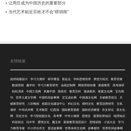
让周庄成为中国历史的重要部分
当代艺术贴近百姓才不会“瞎胡闹”
友情链接
政府画册设计
学习力测评
研学番茄
新起点
学科思维培养
梦想方程式
教育管家
数据营销
趣学街
学习力教育研究
油画定制网
网络营销传播
家庭教育
高考保研
轻松演讲
中国兰花网
风雅中国
致富经
教育百科
漫谈家风
家庭文化网
宝岛期
刊
世界儿童文学网
中国民间故事网
宝宝成长网
中国酒文化网
天赋教育前沿
天
赋教育研究
八卦晚报
校园文化建设中心
科幻文化
模特文化
教育趋势研究
主机
测评
中华武术网
艺术教育
忆西湖
国际教育观察
国际经济瞭望
作文评论
茶文化
网
历史文化
学习型校园文化
高考季
中华人物谱
思维谷
股票投资知识
地理知识
科技前沿
玩中学
爱情文化
魔玉米
家庭教育顶层设计
思维训练
小说大全
学习
力教育专家
中小学生作文
童话故事网
世界休闲文化网
故事都市
世界民间故事网