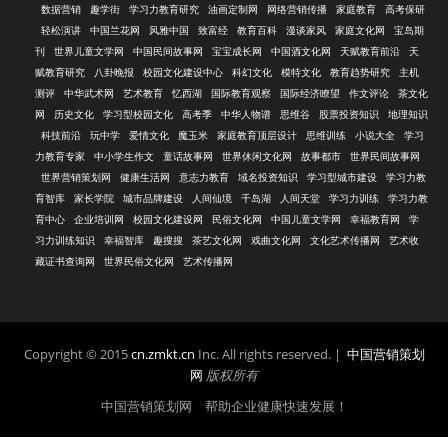
数据营销
趣学街
学习力教育研究
油画定制网
网络营销传播
家庭教育
高考保研
轻松演讲
中国兰花网
风雅中国
致富经
教育百科
漫谈家风
家庭文化网
宝岛期
刊
世界儿童文学网
中国民间故事网
宝宝成长网
中国酒文化网
天赋教育前沿
天
赋教育研究
八卦晚报
校园文化建设中心
科幻文化
模特文化
教育趋势研究
主机
测评
中华武术网
艺术教育
忆西湖
国际教育观察
国际经济瞭望
作文评论
茶文化
网
历史文化
学习型校园文化
高考季
中华人物谱
思维谷
股票投资知识
地理知识
科技前沿
玩中学
爱情文化
魔玉米
家庭教育顶层设计
思维训练
小说大全
学习
力教育专家
中小学生作文
童话故事网
世界休闲文化网
故事都市
世界民间故事网
世界营销策划网
健康生活网
意志力教育
域名投资知识
学习型城市建设
学习力教
育智库
家长学院
城市品牌建设
人间仙境
千岛湖
人间天堂
学习力训练
学习力教
育中心
企业培训网
校园文化建设网
民俗文化网
中国儿童文学网
幸福教育网
学
习力训练知识
幸福智库
趣搜搜
茶艺文化网
戏曲文化网
文化艺术传播网
艺术收
藏证书查询网
世界民俗文化网
艺术传播网
Copyright © 2015
cn.zmkt.cn
Inc. All rights reserved. |
中国营销策划
网
版权所有
中国营销策划网 帮助企业健康快速发展！