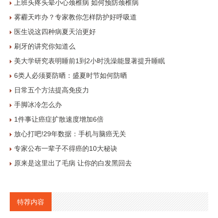
上班头疼头晕小心颈椎病 如何预防颈椎病
雾霾天咋办？专家教你怎样防护好呼吸道
医生说这四种病夏天治更好
刷牙的讲究你知道么
美大学研究表明睡前1到2小时洗澡能显著提升睡眠
6类人必须要防晒：盛夏时节如何防晒
日常五个方法提高免疫力
手脚冰冷怎么办
1件事让癌症扩散速度增加6倍
放心打吧!29年数据：手机与脑癌无关
专家公布一辈子不得癌的10大秘诀
原来是这里出了毛病 让你的白发黑回去
特荐内容