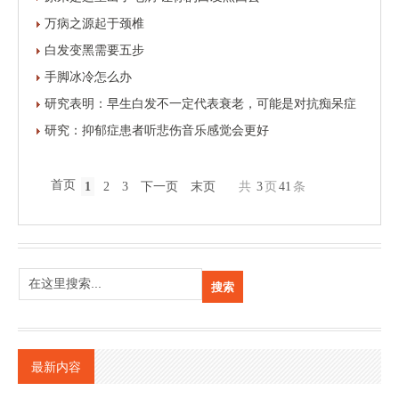
万病之源起于颈椎
白发变黑需要五步
手脚冰冷怎么办
研究表明：早生白发不一定代表衰老，可能是对抗痴呆症
研究：抑郁症患者听悲伤音乐感觉会更好
首页
1
2
3
下一页
末页
共
3
页
41
条
最新内容