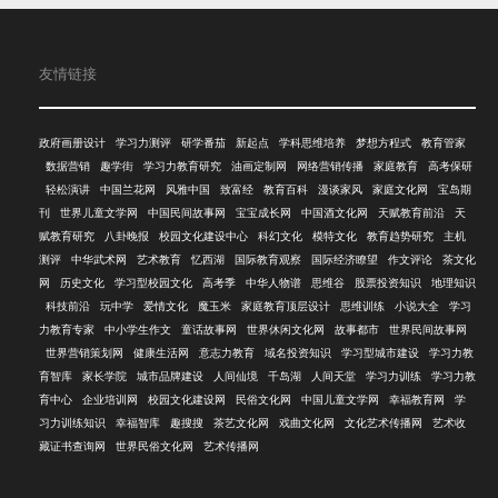
友情链接
政府画册设计
学习力测评
研学番茄
新起点
学科思维培养
梦想方程式
教育管家
数据营销
趣学街
学习力教育研究
油画定制网
网络营销传播
家庭教育
高考保研
轻松演讲
中国兰花网
风雅中国
致富经
教育百科
漫谈家风
家庭文化网
宝岛期
刊
世界儿童文学网
中国民间故事网
宝宝成长网
中国酒文化网
天赋教育前沿
天
赋教育研究
八卦晚报
校园文化建设中心
科幻文化
模特文化
教育趋势研究
主机
测评
中华武术网
艺术教育
忆西湖
国际教育观察
国际经济瞭望
作文评论
茶文化
网
历史文化
学习型校园文化
高考季
中华人物谱
思维谷
股票投资知识
地理知识
科技前沿
玩中学
爱情文化
魔玉米
家庭教育顶层设计
思维训练
小说大全
学习
力教育专家
中小学生作文
童话故事网
世界休闲文化网
故事都市
世界民间故事网
世界营销策划网
健康生活网
意志力教育
域名投资知识
学习型城市建设
学习力教
育智库
家长学院
城市品牌建设
人间仙境
千岛湖
人间天堂
学习力训练
学习力教
育中心
企业培训网
校园文化建设网
民俗文化网
中国儿童文学网
幸福教育网
学
习力训练知识
幸福智库
趣搜搜
茶艺文化网
戏曲文化网
文化艺术传播网
艺术收
藏证书查询网
世界民俗文化网
艺术传播网