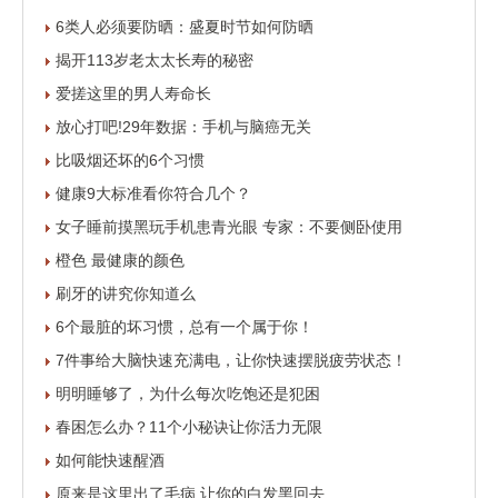
6类人必须要防晒：盛夏时节如何防晒
揭开113岁老太太长寿的秘密
爱搓这里的男人寿命长
放心打吧!29年数据：手机与脑癌无关
比吸烟还坏的6个习惯
健康9大标准看你符合几个？
女子睡前摸黑玩手机患青光眼 专家：不要侧卧使用
橙色 最健康的颜色
刷牙的讲究你知道么
6个最脏的坏习惯，总有一个属于你！
7件事给大脑快速充满电，让你快速摆脱疲劳状态！
明明睡够了，为什么每次吃饱还是犯困
春困怎么办？11个小秘诀让你活力无限
如何能快速醒酒
原来是这里出了毛病 让你的白发黑回去