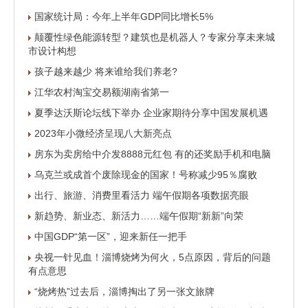
国家统计局：今年上半年GDP同比增长5%
颠覆性绿色能源转型？建筑也是机器人？专家分享未来城
市设计构想
孩子越来越少 将来谁给我们养老?
江华农村淘宝交易额湖南省第一
夏季达沃斯论坛线下举办 企业家期待分享中国发展机遇
2023年小微经济呈现八大新亮点
房东为卖房给中介发8888元红包 有的还奖励手机和电脑
乌克兰或成首个废除现金的国家！号称减少95％腐败
出行、旅游、消费里看活力 端午假期各项数据亮眼
新趋势、新业态、新活力……端午假期“新新”向荣
中国GDP“第一区”，迎来新任一把手
央视一针见血！淄博烧烤为何火，5点原因，背后的问题
有点意思
“烧烤热”过去后，淄博掏出了另一张文旅牌