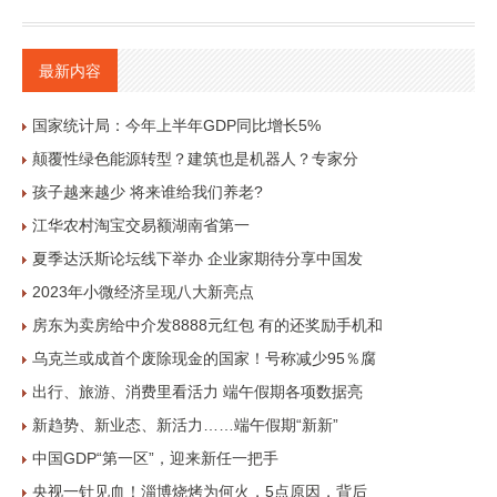
最新内容
国家统计局：今年上半年GDP同比增长5%
颠覆性绿色能源转型？建筑也是机器人？专家分
孩子越来越少 将来谁给我们养老?
江华农村淘宝交易额湖南省第一
夏季达沃斯论坛线下举办 企业家期待分享中国发
2023年小微经济呈现八大新亮点
房东为卖房给中介发8888元红包 有的还奖励手机和
乌克兰或成首个废除现金的国家！号称减少95％腐
出行、旅游、消费里看活力 端午假期各项数据亮
新趋势、新业态、新活力……端午假期“新新”
中国GDP“第一区”，迎来新任一把手
央视一针见血！淄博烧烤为何火，5点原因，背后