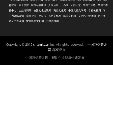
育智库
家长学院
城市品牌建设
人间仙境
千岛湖
人间天堂
学习力训练
学习力教
育中心
企业培训网
校园文化建设网
民俗文化网
中国儿童文学网
幸福教育网
学
习力训练知识
幸福智库
趣搜搜
茶艺文化网
戏曲文化网
文化艺术传播网
艺术收
藏证书查询网
世界民俗文化网
艺术传播网
Copyright © 2015
cn.zmkt.cn
Inc. All rights reserved. |
中国营销策划
网
版权所有
中国营销策划网 帮助企业健康快速发展！