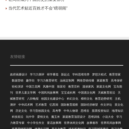
当代艺术贴近百姓才不会“瞎胡闹”
友情链接
政府画册设计
学习力测评
研学番茄
新起点
学科思维培养
梦想方程式
教育管家
数据营销
趣学街
学习力教育研究
油画定制网
网络营销传播
家庭教育
高考保研
轻松演讲
中国兰花网
风雅中国
致富经
教育百科
漫谈家风
家庭文化网
宝岛期
刊
世界儿童文学网
中国民间故事网
宝宝成长网
中国酒文化网
天赋教育前沿
天
赋教育研究
八卦晚报
校园文化建设中心
科幻文化
模特文化
教育趋势研究
主机
测评
中华武术网
艺术教育
忆西湖
国际教育观察
国际经济瞭望
作文评论
茶文化
网
历史文化
学习型校园文化
高考季
中华人物谱
思维谷
股票投资知识
地理知识
科技前沿
玩中学
爱情文化
魔玉米
家庭教育顶层设计
思维训练
小说大全
学习
力教育专家
中小学生作文
童话故事网
世界休闲文化网
故事都市
世界民间故事网
世界营销策划网
健康生活网
意志力教育
域名投资知识
学习型城市建设
学习力教