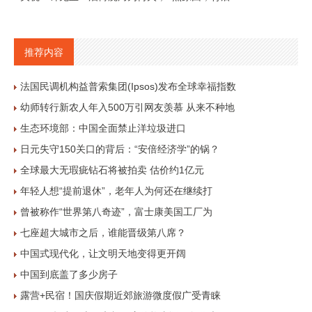
推荐内容
法国民调机构益普索集团(Ipsos)发布全球幸福指数
幼师转行新农人年入500万引网友羡慕 从来不种地
生态环境部：中国全面禁止洋垃圾进口
日元失守150关口的背后：“安倍经济学”的锅？
全球最大无瑕疵钻石将被拍卖 估价约1亿元
年轻人想“提前退休”，老年人为何还在继续打
曾被称作“世界第八奇迹”，富士康美国工厂为
七座超大城市之后，谁能晋级第八席？
中国式现代化，让文明天地变得更开阔
中国到底盖了多少房子
露营+民宿！国庆假期近郊旅游微度假广受青睐