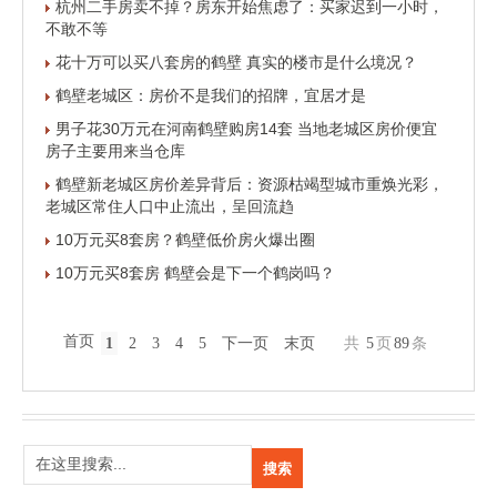
杭州二手房卖不掉？房东开始焦虑了：买家迟到一小时，
不敢不等
花十万可以买八套房的鹤壁 真实的楼市是什么境况？
鹤壁老城区：房价不是我们的招牌，宜居才是
男子花30万元在河南鹤壁购房14套 当地老城区房价便宜
房子主要用来当仓库
鹤壁新老城区房价差异背后：资源枯竭型城市重焕光彩，
老城区常住人口中止流出，呈回流趋
10万元买8套房？鹤壁低价房火爆出圈
10万元买8套房 鹤壁会是下一个鹤岗吗？
首页
1
2
3
4
5
下一页
末页
共
5
页
89
条