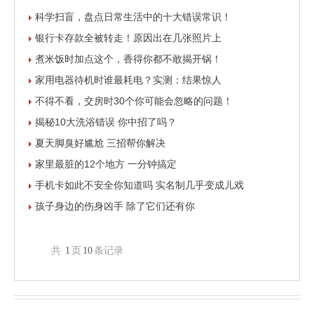
科学扫盲，盘点日常生活中的十大错误常识！
银行卡存款全被转走！原因出在几张照片上
煮米饭时加点这个，香得你都不敢揭开锅！
家用电器待机时谁最耗电？实测：结果惊人
不得不看，交房时30个你可能会忽略的问题！
揭秘10大洗浴错误 你中招了吗？
夏天脚臭好尴尬 三招帮你解决
家里最脏的12个地方 一分钟搞定
手机卡如此不安全你知道吗 实名制几乎变成儿戏
孩子身边的伤身凶手 除了它们还有你
共
1
页
10
条记录