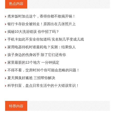
热点内容
煮米饭时加点这个，香得你都不敢揭开锅！
银行卡存款全被转走！原因出在几张照片上
揭秘10大洗浴错误 你中招了吗？
手机卡如此不安全你知道吗 实名制几乎变成儿戏
家用电器待机时谁最耗电？实测：结果惊人
孩子身边的伤身凶手 除了它们还有你
家里最脏的12个地方 一分钟搞定
不得不看，交房时30个你可能会忽略的问题！
夏天脚臭好尴尬 三招帮你解决
科学扫盲，盘点日常生活中的十大错误常识！
特荐内容