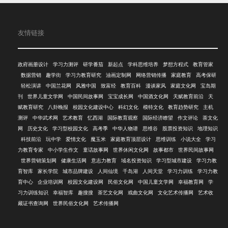
友情链接
政府画册设计
学习力测评
研学番茄
新起点
学科思维培养
梦想方程式
教育管家
数据营销
趣学街
学习力教育研究
油画定制网
网络营销传播
家庭教育
高考保研
轻松演讲
中国兰花网
风雅中国
致富经
教育百科
漫谈家风
家庭文化网
宝岛期
刊
世界儿童文学网
中国民间故事网
宝宝成长网
中国酒文化网
天赋教育前沿
天
赋教育研究
八卦晚报
校园文化建设中心
科幻文化
模特文化
教育趋势研究
主机
测评
中华武术网
艺术教育
忆西湖
国际教育观察
国际经济瞭望
作文评论
茶文化
网
历史文化
学习型校园文化
高考季
中华人物谱
思维谷
股票投资知识
地理知识
科技前沿
玩中学
爱情文化
魔玉米
家庭教育顶层设计
思维训练
小说大全
学习
力教育专家
中小学生作文
童话故事网
世界休闲文化网
故事都市
世界民间故事网
世界营销策划网
健康生活网
意志力教育
域名投资知识
学习型城市建设
学习力教
育智库
家长学院
城市品牌建设
人间仙境
千岛湖
人间天堂
学习力训练
学习力教
育中心
企业培训网
校园文化建设网
民俗文化网
中国儿童文学网
幸福教育网
学
习力训练知识
幸福智库
趣搜搜
茶艺文化网
戏曲文化网
文化艺术传播网
艺术收
藏证书查询网
世界民俗文化网
艺术传播网