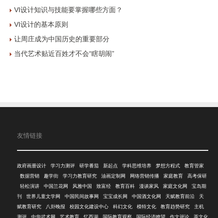
VI设计知识与技能要掌握哪些方面？
VI设计的基本原则
让周庄成为中国历史的重要部分
当代艺术贴近百姓才不会“瞎胡闹”
友情链接
政府画册设计
学习力测评
研学番茄
新起点
学科思维培养
梦想方程式
教育管家
数据营销
趣学街
学习力教育研究
油画定制网
网络营销传播
家庭教育
高考保研
轻松演讲
中国兰花网
风雅中国
致富经
教育百科
漫谈家风
家庭文化网
宝岛期
刊
世界儿童文学网
中国民间故事网
宝宝成长网
中国酒文化网
天赋教育前沿
天
赋教育研究
八卦晚报
校园文化建设中心
科幻文化
模特文化
教育趋势研究
主机
测评
中华武术网
艺术教育
忆西湖
国际教育观察
国际经济瞭望
作文评论
茶文化