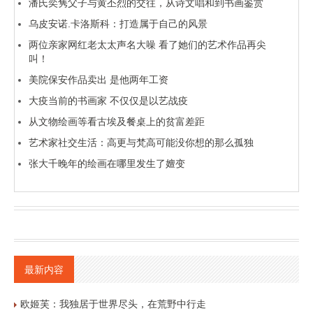
潘氏奕隽父子与黄丕烈的交往，从诗文唱和到书画鉴赏
乌皮安诺.卡洛斯科：打造属于自己的风景
两位亲家网红老太太声名大噪 看了她们的艺术作品再尖
叫！
美院保安作品卖出 是他两年工资
大疫当前的书画家 不仅仅是以艺战疫
从文物绘画等看古埃及餐桌上的贫富差距
艺术家社交生活：高更与梵高可能没你想的那么孤独
张大千晚年的绘画在哪里发生了嬗变
最新内容
欧姬芙：我独居于世界尽头，在荒野中行走