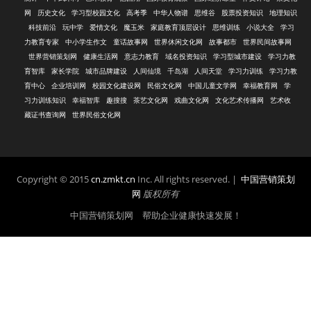
网
历史文化
学习型校园文化
高考季
中华人物谱
思维谷
股票投资知识
地理知识
科技前沿
玩中学
爱情文化
魔玉米
家庭教育顶层设计
思维训练
小说大全
学习
力教育专家
中小学生作文
童话故事网
世界休闲文化网
故事都市
世界民间故事网
世界营销策划网
健康生活网
意志力教育
域名投资知识
学习型城市建设
学习力教
育智库
家长学院
城市品牌建设
人间仙境
千岛湖
人间天堂
学习力训练
学习力教
育中心
企业培训网
校园文化建设网
民俗文化网
中国儿童文学网
幸福教育网
学
习力训练知识
幸福智库
趣搜搜
茶艺文化网
戏曲文化网
文化艺术传播网
艺术收
藏证书查询网
世界民俗文化网
Copyright © 2015
cn.zmkt.cn
Inc. All rights reserved. |
中国营销策划
网
版权所有
中国营销策划网 帮助企业健康快速发展！