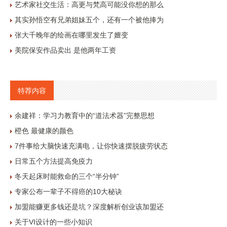
艺术家社交生活：高更与梵高可能没你想的那么
其实孙悟空有兄弟姐妹五个，还有一个被他捧为
张大千晚年的绘画在哪里发生了嬗变
美院保安作品卖出 是他两年工资
特荐内容
余建祥：学习力教育中的“道法术器”完整思想
橙色 最健康的颜色
7件事给大脑快速充满电，让你快速摆脱疲劳状态
日常五个方法提高免疫力
冬天起床时能救命的三个“半分钟”
专家公布一辈子不得癌的10大秘诀
加盟能赚更多钱还是坑？深度解析创业该加盟还
关于VI设计的一些小知识